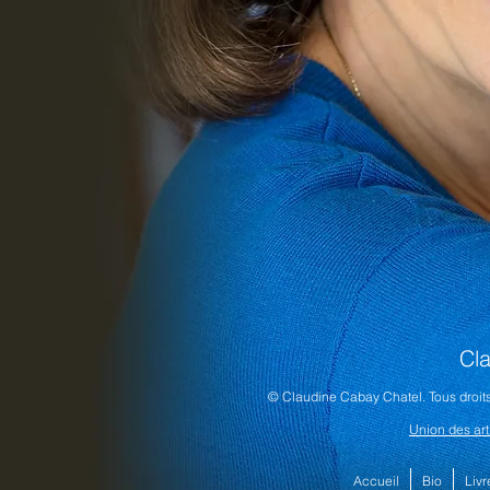
Cla
© Claudine Cabay Chatel. Tous droits
Union des art
Accueil
Bio
Livr