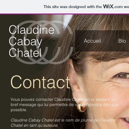
This site was designed with the
.com
web
Claudine
Cabay
Accueil
Bio
Chatel
Contact
Vous pouvez contacter Claudine Chatel en lui laissant un
bref message qui lui permettra de vous répondre dès que
possible.
Claudine Cabay Chatel est le nom de plume de Claudine
Chatel en tant qu'auteure.